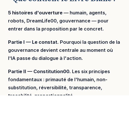
5 histoires d'ouverture
— humain, agents,
robots, DreamLife00, gouvernance — pour
entrer dans la proposition par le concret.
Partie I — Le constat.
Pourquoi la question de la
gouvernance devient centrale au moment où
l'IA passe du dialogue à l'action.
Partie II — Constitution00.
Les six principes
fondamentaux : primauté de l'humain, non-
substitution, réversibilité, transparence,
traçabilité, proportionnalité.
Partie III — Les Seuils.
Pacte du Seuil00 (droit
de retrait) et Acte du Seuil00 (passage à
l'action engageante).