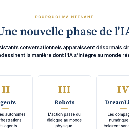
POURQUOI MAINTENANT
Une nouvelle phase de l'I
sistants conversationnels apparaissent désormais cin
edessinent la manière dont l'IA s'intègre au monde rée
II
III
I
gents
Robots
DreamLi
es autonomes
L'action passe du
Les compa
chestrations
dialogue au monde
numérique
ti-agents.
physique.
éclairent sans