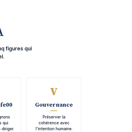
A
q figures qui
l.
V
V
fe00
Gouvernance
gnons
Préserver la
s qui
cohérence avec
 diriger.
l'intention humaine.