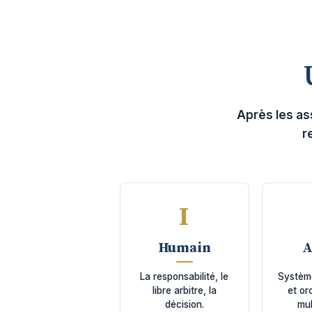
Après les as
r
I
Humain
A
La responsabilité, le
Systèm
libre arbitre, la
et or
décision.
mul