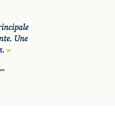
rincipale
nte. Une
s.
e
ion