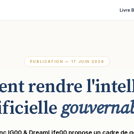
Livre 
PUBLICATION — 17 JUIN 2026
t rendre l'intel
ificielle
gouvernab
lanc IG00 & DreamLife00 propose un cadre de 