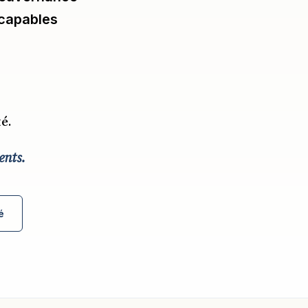
 capables
té.
ents.
é