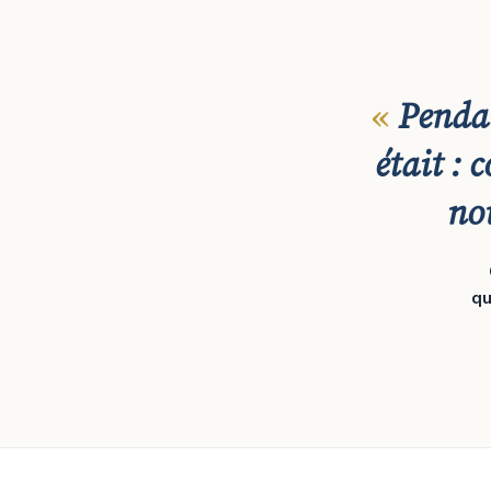
Pendan
était :
no
qu