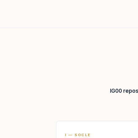
IG00 repos
I — SOCLE