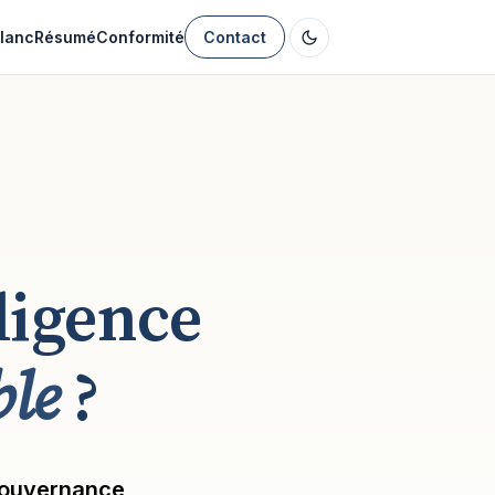
Blanc
Résumé
Conformité
Contact
ligence
le
?
gouvernance