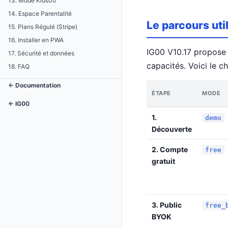
13. Mode Kids00
14. Espace Parentalité
Le parcours uti
15. Plans Régulé (Stripe)
16. Installer en PWA
IG00 V10.17 propos
17. Sécurité et données
capacités. Voici le 
18. FAQ
← Documentation
ÉTAPE
MODE
← IG00
1.
demo
Découverte
2. Compte
free
gratuit
3. Public
free_
BYOK