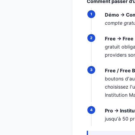
Comment passer d'un
Démo → Comp
compte gratu
Free → Free
gratuit obli
providers son
Free / Free
boutons d'aud
choisissez l'
Institution M
Pro → Institu
jusqu'à 50 pr