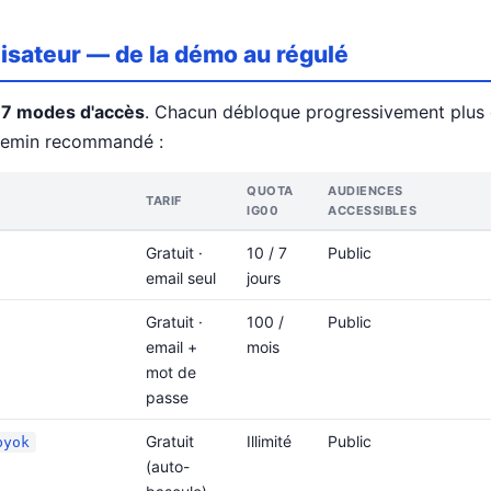
lisateur — de la démo au régulé
e
7 modes d'accès
. Chacun débloque progressivement plus
chemin recommandé :
QUOTA
AUDIENCES
TARIF
IG00
ACCESSIBLES
Gratuit ·
10 / 7
Public
email seul
jours
Gratuit ·
100 /
Public
email +
mois
mot de
passe
Gratuit
Illimité
Public
byok
(auto-