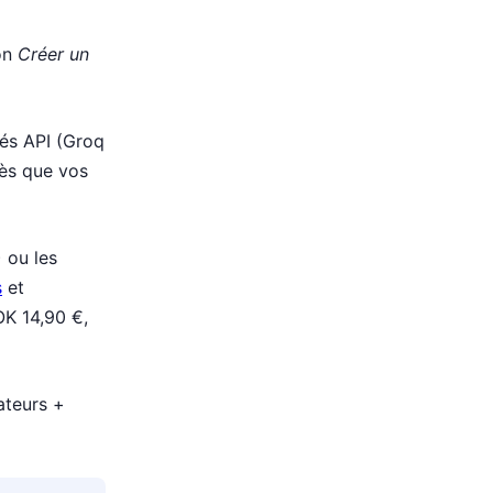
on
Créer un
lés API (Groq
ès que vos
 ou les
s
et
OK 14,90 €,
sateurs +