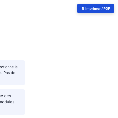
📄 Imprimer / PDF
ctionne le
e. Pas de
que des
 modules