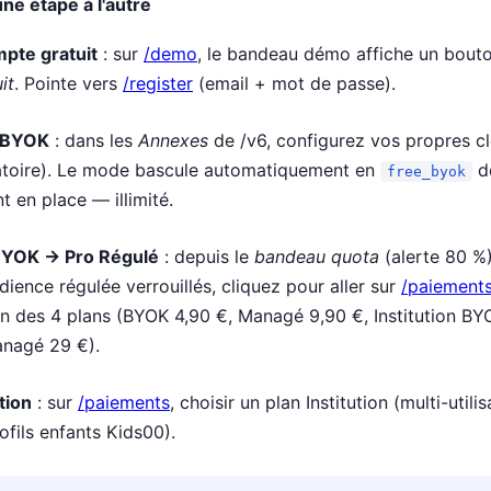
e étape à l'autre
te gratuit
: sur
/demo
, le bandeau démo affiche un bout
it
. Pointe vers
/register
(email + mot de passe).
 BYOK
: dans les
Annexes
de /v6, configurez vos propres c
gatoire). Le mode bascule automatiquement en
d
free_byok
t en place — illimité.
 BYOK → Pro Régulé
: depuis le
bandeau quota
(alerte 80 %)
ience régulée verrouillés, cliquez pour aller sur
/paiement
un des 4 plans (BYOK 4,90 €, Managé 9,90 €, Institution BY
anagé 29 €).
tion
: sur
/paiements
, choisir un plan Institution (multi-utili
ofils enfants Kids00).