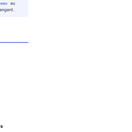
au
demo
hangent.
rs