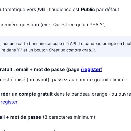
automatique vers
/v6
· l'audience est
Public
par défaut
première question (ex : "Qu'est-ce qu'un PEA ?")
e
, aucune carte bancaire, aucune clé API. Le bandeau orange en haut 
ire dans Yj" et un bouton
Créer un compte gratuit
.
atuit : email + mot de passe (page
/register
)
est épuisé (ou avant), passez au compte gratuit illimité :
réer un compte gratuit
dans le bandeau orange · ou ouvr
/register
il + mot de passe
(8 caractères minimum)