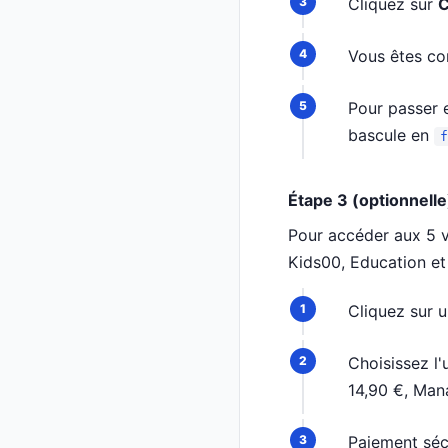
Cliquez sur
C
Vous êtes c
Pour passer e
bascule en
f
Étape 3 (optionnell
Pour accéder aux 5 v
Kids00, Education et I
Cliquez sur 
Choisissez l
14,90 €, Mana
Paiement sécu