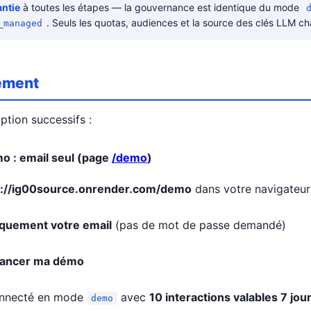
ntie
à toutes les étapes — la gouvernance est identique du mode
. Seuls les quotas, audiences et la source des clés LLM c
_managed
cement
ption successifs :
o : email seul (page
/demo
)
s://ig00source.onrender.com/demo
dans votre navigateur
quement votre email
(pas de mot de passe demandé)
ancer ma démo
onnecté en mode
avec
10 interactions valables 7 jou
demo