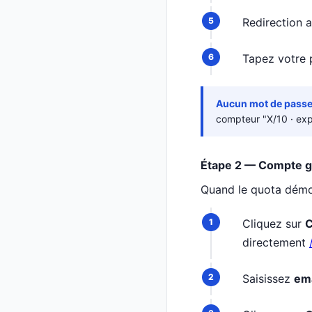
Redirection 
Tapez votre 
Aucun mot de pass
compteur "X/10 · exp
Étape 2 — Compte gr
Quand le quota démo 
Cliquez sur
C
directement
Saisissez
ema