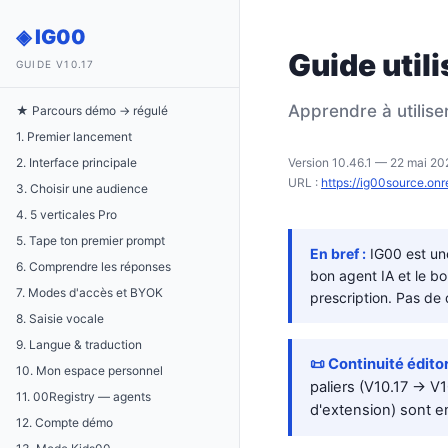
◈ IG00
Guide util
GUIDE V10.17
Apprendre à utilise
★ Parcours démo → régulé
1. Premier lancement
2. Interface principale
Version 10.46.1 — 22 mai 202
URL :
https://ig00source.on
3. Choisir une audience
4. 5 verticales Pro
5. Tape ton premier prompt
En bref :
IG00 est une
6. Comprendre les réponses
bon agent IA et le 
7. Modes d'accès et BYOK
prescription. Pas de 
8. Saisie vocale
9. Langue & traduction
📜 Continuité édito
10. Mon espace personnel
paliers (V10.17 → V1
11. 00Registry — agents
d'extension) sont e
12. Compte démo