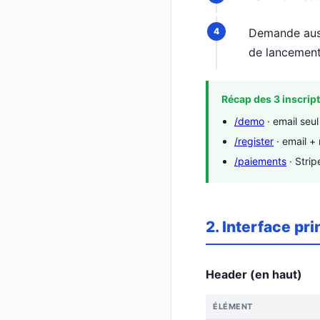
Demande auss
de lancement
Récap des 3 inscript
/demo
· email seul 
/register
· email + 
/paiements
· Strip
2. Interface pri
Header (en haut)
ÉLÉMENT