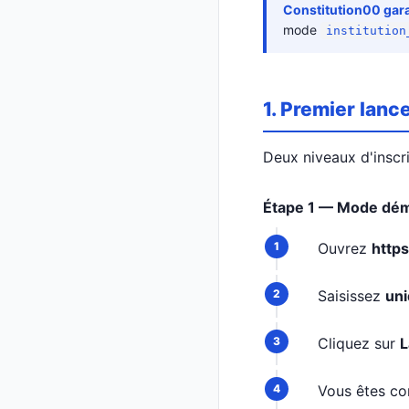
Constitution00 gara
mode
institution
1. Premier lan
Deux niveaux d'inscri
Étape 1 — Mode dém
Ouvrez
http
Saisissez
uni
Cliquez sur
L
Vous êtes c