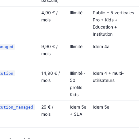
bascule)
4,90 € /
Illimité
Public + 5 verticales
mois
Pro + Kids +
Education +
Institution
9,90 € /
Illimité
Idem 4a
anaged
mois
14,90 € /
Illimité ·
Idem 4 + multi-
tution
mois
50
utilisateurs
profils
Kids
29 € /
Idem 5a
Idem 5a
tution_managed
mois
+ SLA