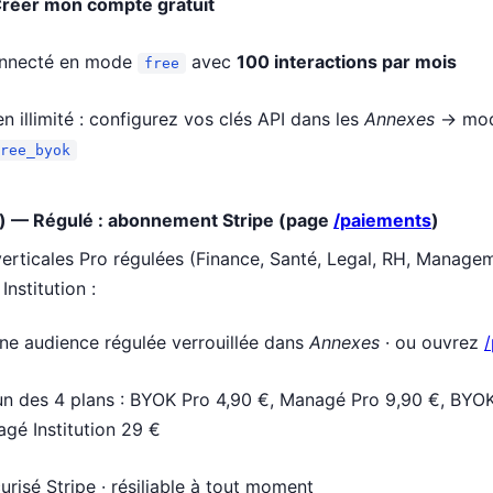
réer mon compte gratuit
onnecté en mode
avec
100 interactions par mois
free
n illimité : configurez vos clés API dans les
Annexes
→ mod
ree_byok
e) — Régulé : abonnement Stripe (page
/paiements
)
erticales Pro régulées (Finance, Santé, Legal, RH, Managem
nstitution :
une audience régulée verrouillée dans
Annexes
· ou ouvrez
'un des 4 plans : BYOK Pro 4,90 €, Managé Pro 9,90 €, BYOK 
gé Institution 29 €
risé Stripe · résiliable à tout moment