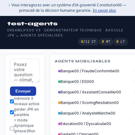
ℹ️
Vous interagissez avec un système d'IA gouverné Constitution00 —
primauté de la décision humaine garantie.
En savoir plus
test-agents
DREAMLIFE00 V3 · DÉMONSTRATEUR TECHNIQUE · BASCULE
JPK ↔ AGENTS SPÉCIALISÉS
0
/12 CT
0
MT
0
LT
AGENTS MOBILISABLES
Banque00 / FraudeConformite00
Banque00 / ESG00
Envoyer
Banque00 / AssistantConseiller00
mémoire 3
Banque00 / ScoringResiliation00
niveaux active
garder JPK en
Banque00 / AnalysteMarche00
parallèle
⚡ mode
Education00 / Dyscalculie00
dynamique
(phase3Run
Sante00 / Clinicien00