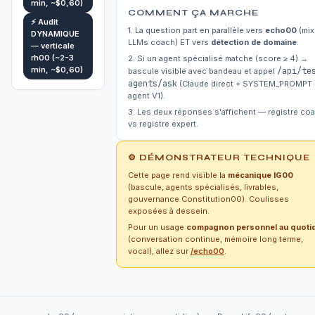
min, ~$0,60)
COMMENT ÇA MARCHE
⚡ Audit
1. La question part en parallèle vers
echo00
(mix
DYNAMIQUE
LLMs coach) ET vers
détection de domaine
.
— verticale
rh00 (~2-3
2. Si un agent spécialisé matche (score ≥ 4) →
min, ~$0,60)
/api/te
bascule visible avec bandeau et appel
agents/ask
(Claude direct + SYSTEM_PROMPT
agent V1).
3. Les deux réponses s'affichent — registre co
vs registre expert.
⚙️ DÉMONSTRATEUR TECHNIQUE
Cette page rend visible la
mécanique IG00
(bascule, agents spécialisés, livrables,
gouvernance Constitution00). Coulisses
exposées à dessein.
Pour un usage
compagnon personnel au quoti
(conversation continue, mémoire long terme,
vocal), allez sur
/echo00
.