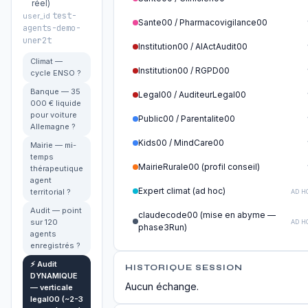
réel)
test-
user_id
Sante00 / Pharmacovigilance00
agents-demo-
uner2t
Institution00 / AIActAudit00
Climat —
Institution00 / RGPD00
cycle ENSO ?
Banque — 35
Legal00 / AuditeurLegal00
000 € liquide
pour voiture
Public00 / Parentalite00
Allemagne ?
Kids00 / MindCare00
Mairie — mi-
temps
MairieRurale00 (profil conseil)
thérapeutique
agent
Expert climat (ad hoc)
territorial ?
AD H
Audit — point
claudecode00 (mise en abyme —
sur 120
AD H
phase3Run)
agents
enregistrés ?
⚡ Audit
HISTORIQUE SESSION
DYNAMIQUE
Aucun échange.
— verticale
legal00 (~2-3