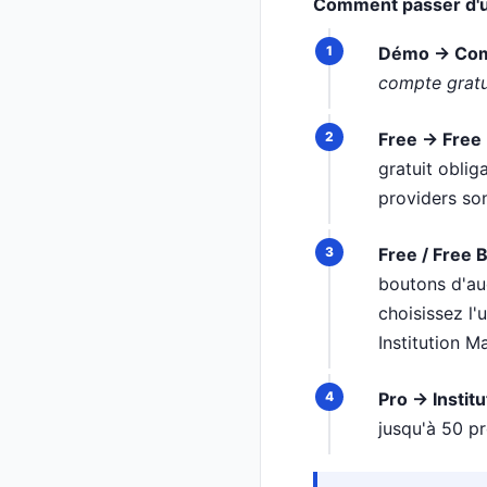
Comment passer d'un
Démo → Comp
compte gratu
Free → Free
gratuit obli
providers son
Free / Free
boutons d'aud
choisissez l'
Institution M
Pro → Institu
jusqu'à 50 pr