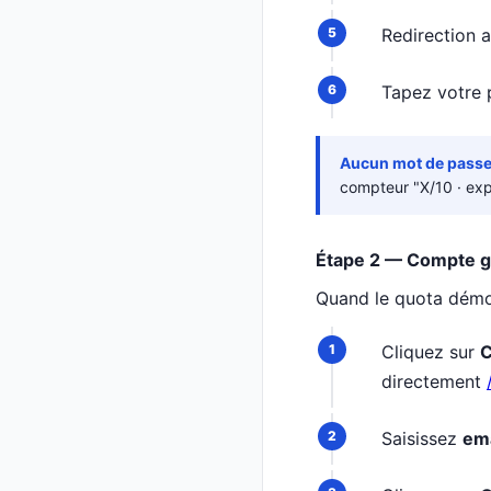
Redirection 
Tapez votre 
Aucun mot de pass
compteur "X/10 · exp
Étape 2 — Compte gr
Quand le quota démo 
Cliquez sur
C
directement
Saisissez
ema