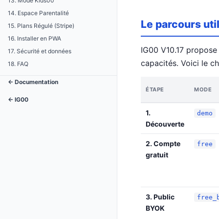
13. Mode Kids00
14. Espace Parentalité
Le parcours uti
15. Plans Régulé (Stripe)
16. Installer en PWA
IG00 V10.17 propos
17. Sécurité et données
capacités. Voici le 
18. FAQ
← Documentation
ÉTAPE
MODE
← IG00
1.
demo
Découverte
2. Compte
free
gratuit
3. Public
free_
BYOK