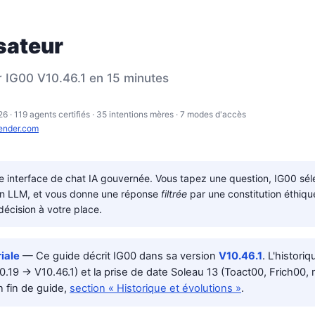
isateur
r IG00 V10.46.1 en 15 minutes
6 · 119 agents certifiés · 35 intentions mères · 7 modes d'accès
render.com
 interface de chat IA gouvernée. Vous tapez une question, IG00 séle
bon LLM, et vous donne une réponse
filtrée
par une constitution éthiqu
décision à votre place.
riale
— Ce guide décrit IG00 dans sa version
V10.46.1
. L'histori
0.19 → V10.46.1) et la prise de date Soleau 13 (Toact00, Frich00,
n fin de guide,
section « Historique et évolutions »
.