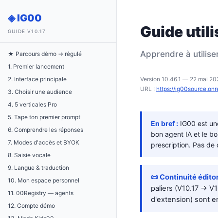
◈ IG00
Guide util
GUIDE V10.17
Apprendre à utilise
★ Parcours démo → régulé
1. Premier lancement
2. Interface principale
Version 10.46.1 — 22 mai 202
URL :
https://ig00source.on
3. Choisir une audience
4. 5 verticales Pro
5. Tape ton premier prompt
En bref :
IG00 est une
6. Comprendre les réponses
bon agent IA et le 
7. Modes d'accès et BYOK
prescription. Pas de 
8. Saisie vocale
9. Langue & traduction
📜 Continuité édito
10. Mon espace personnel
paliers (V10.17 → V1
11. 00Registry — agents
d'extension) sont e
12. Compte démo