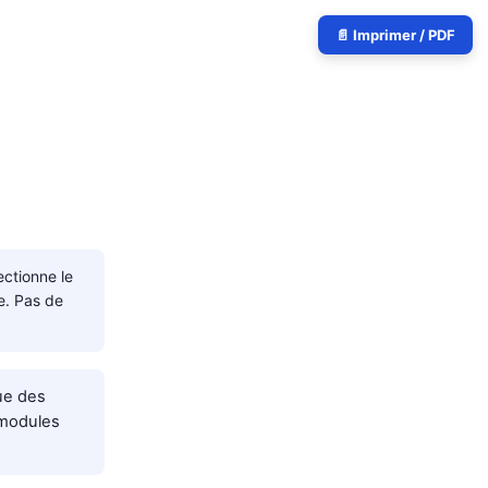
📄 Imprimer / PDF
ctionne le
e. Pas de
que des
 modules