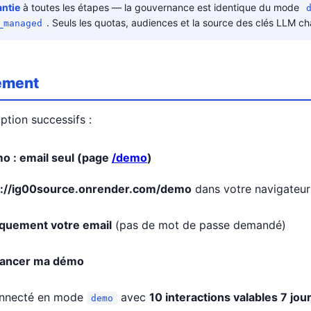
ntie
à toutes les étapes — la gouvernance est identique du mode
. Seuls les quotas, audiences et la source des clés LLM c
_managed
cement
ption successifs :
o : email seul (page
/demo
)
s://ig00source.onrender.com/demo
dans votre navigateur
quement votre email
(pas de mot de passe demandé)
ancer ma démo
onnecté en mode
avec
10 interactions valables 7 jou
demo