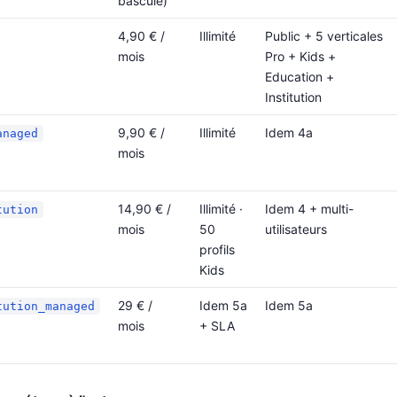
bascule)
4,90 € /
Illimité
Public + 5 verticales
mois
Pro + Kids +
Education +
Institution
9,90 € /
Illimité
Idem 4a
anaged
mois
14,90 € /
Illimité ·
Idem 4 + multi-
tution
mois
50
utilisateurs
profils
Kids
29 € /
Idem 5a
Idem 5a
tution_managed
mois
+ SLA