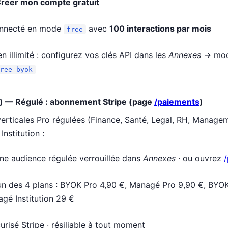
réer mon compte gratuit
onnecté en mode
avec
100 interactions par mois
free
n illimité : configurez vos clés API dans les
Annexes
→ mod
ree_byok
e) — Régulé : abonnement Stripe (page
/paiements
)
erticales Pro régulées (Finance, Santé, Legal, RH, Managem
nstitution :
une audience régulée verrouillée dans
Annexes
· ou ouvrez
'un des 4 plans : BYOK Pro 4,90 €, Managé Pro 9,90 €, BYOK 
gé Institution 29 €
risé Stripe · résiliable à tout moment