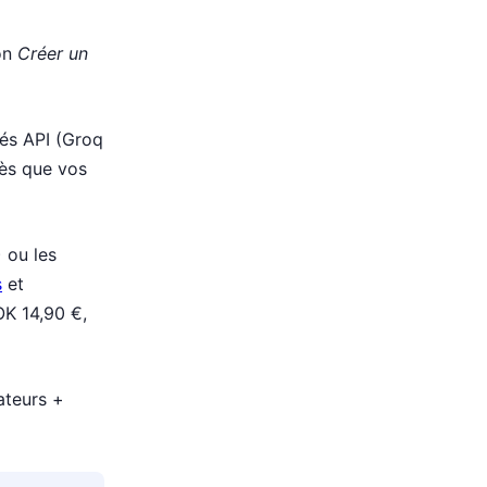
on
Créer un
lés API (Groq
ès que vos
 ou les
s
et
OK 14,90 €,
sateurs +