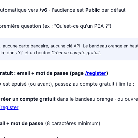
automatique vers
/v6
· l'audience est
Public
par défaut
première question (ex : "Qu'est-ce qu'un PEA ?")
e
, aucune carte bancaire, aucune clé API. Le bandeau orange en haut 
ire dans Yj" et un bouton
Créer un compte gratuit
.
atuit : email + mot de passe (page
/register
)
est épuisé (ou avant), passez au compte gratuit illimité :
réer un compte gratuit
dans le bandeau orange · ou ouvr
/register
il + mot de passe
(8 caractères minimum)