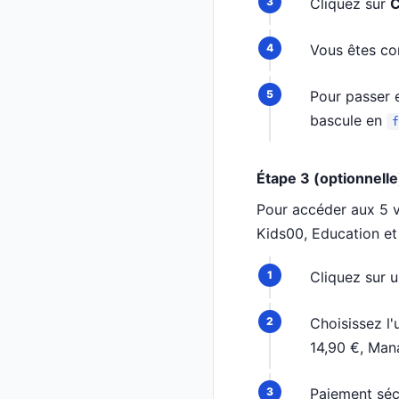
Cliquez sur
C
Vous êtes c
Pour passer e
bascule en
f
Étape 3 (optionnell
Pour accéder aux 5 v
Kids00, Education et I
Cliquez sur 
Choisissez l
14,90 €, Mana
Paiement sécu