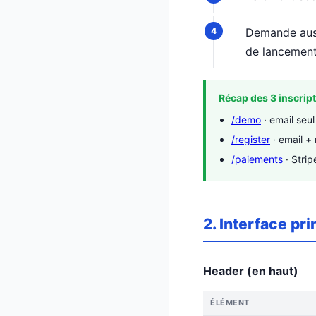
Demande auss
de lancement
Récap des 3 inscript
/demo
· email seul 
/register
· email + 
/paiements
· Strip
2. Interface pri
Header (en haut)
ÉLÉMENT