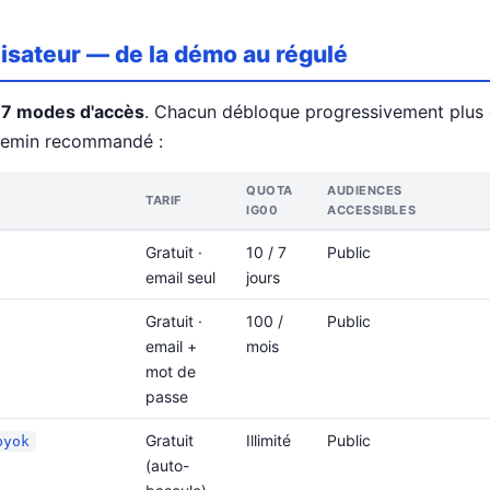
lisateur — de la démo au régulé
e
7 modes d'accès
. Chacun débloque progressivement plus
chemin recommandé :
QUOTA
AUDIENCES
TARIF
IG00
ACCESSIBLES
Gratuit ·
10 / 7
Public
email seul
jours
Gratuit ·
100 /
Public
email +
mois
mot de
passe
Gratuit
Illimité
Public
byok
(auto-