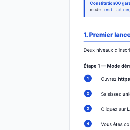
Constitution00 gara
mode
institution
1. Premier lan
Deux niveaux d'inscri
Étape 1 — Mode dém
Ouvrez
http
Saisissez
uni
Cliquez sur
L
Vous êtes c