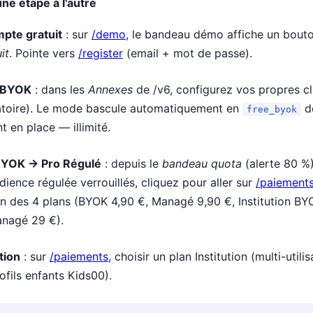
e étape à l'autre
te gratuit
: sur
/demo
, le bandeau démo affiche un bout
it
. Pointe vers
/register
(email + mot de passe).
 BYOK
: dans les
Annexes
de /v6, configurez vos propres c
gatoire). Le mode bascule automatiquement en
d
free_byok
t en place — illimité.
 BYOK → Pro Régulé
: depuis le
bandeau quota
(alerte 80 %)
ience régulée verrouillés, cliquez pour aller sur
/paiement
un des 4 plans (BYOK 4,90 €, Managé 9,90 €, Institution BY
anagé 29 €).
tion
: sur
/paiements
, choisir un plan Institution (multi-utili
ofils enfants Kids00).