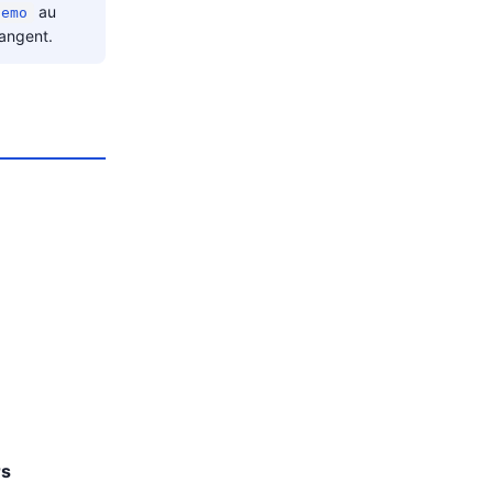
au
demo
hangent.
rs