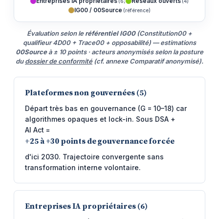
Entreprises IA propriétaires
Réseaux ouverts
(6)
(4)
IG00 / 00Source
(référence)
Évaluation selon le
référentiel IG00
(Constitution00 +
qualifieur 4D00 + Trace00 + opposabilité) — estimations
00Source
à ± 10 points · acteurs anonymisés selon la posture
du
dossier de conformité
(cf. annexe Comparatif anonymisé).
Plateformes non gouvernées (5)
Départ très bas en gouvernance (G = 10–18) car
algorithmes opaques et lock-in. Sous DSA +
AI Act =
+25 à +30 points de gouvernance forcée
d'ici 2030. Trajectoire convergente sans
transformation interne volontaire.
Entreprises IA propriétaires (6)