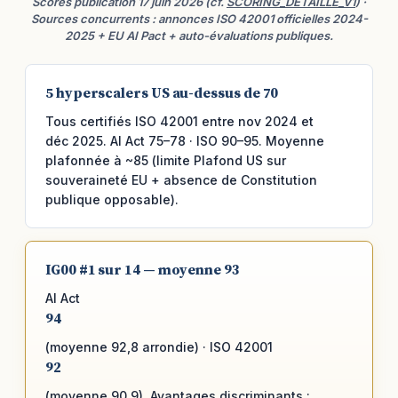
Scores publication 17 juin 2026 (cf.
SCORING_DETAILLE_V1
) ·
Sources concurrents : annonces ISO 42001 officielles 2024-
2025 + EU AI Pact + auto-évaluations publiques.
5 hyperscalers US au-dessus de 70
Tous certifiés ISO 42001 entre nov 2024 et
déc 2025. AI Act 75–78 · ISO 90–95. Moyenne
plafonnée à ~85 (limite Plafond US sur
souveraineté EU + absence de Constitution
publique opposable).
IG00 #1 sur 14 — moyenne 93
AI Act
94
(moyenne 92,8 arrondie) · ISO 42001
92
(moyenne 90,9). Avantages discriminants :