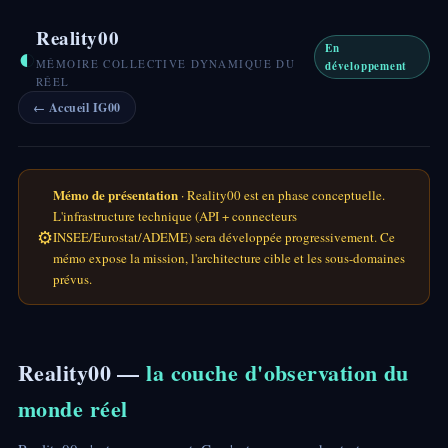
Reality00
◐
En
MÉMOIRE COLLECTIVE DYNAMIQUE DU
développement
RÉEL
← Accueil IG00
Mémo de présentation
· Reality00 est en phase conceptuelle.
L'infrastructure technique (API + connecteurs
⚙
INSEE/Eurostat/ADEME) sera développée progressivement. Ce
mémo expose la mission, l'architecture cible et les sous-domaines
prévus.
Reality00 —
la couche d'observation du
monde réel