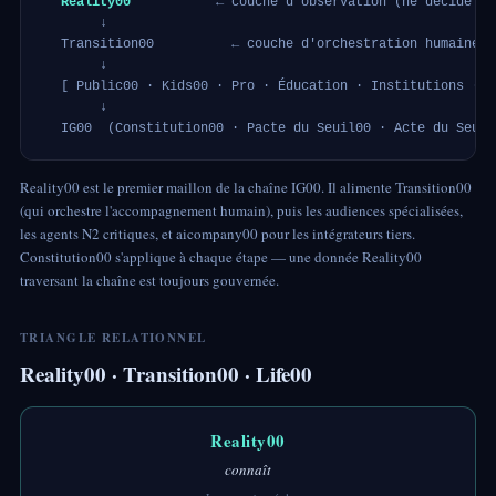
Reality00
           ← couche d'observation (ne décide jam
       ↓

  Transition00          ← couche d'orchestration humaine

       ↓

  [ Public00 · Kids00 · Pro · Éducation · Institutions · N
       ↓

  IG00  (Constitution00 · Pacte du Seuil00 · Acte du Seuil
Reality00 est le premier maillon de la chaîne IG00. Il alimente Transition00
(qui orchestre l'accompagnement humain), puis les audiences spécialisées,
les agents N2 critiques, et aicompany00 pour les intégrateurs tiers.
Constitution00 s'applique à chaque étape — une donnée Reality00
traversant la chaîne est toujours gouvernée.
TRIANGLE RELATIONNEL
Reality00 · Transition00 · Life00
Reality00
connaît