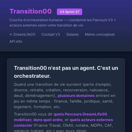
Transition00
V3 Sprint 27
Couche d'orchestration humaine — coordonne les Parcours V3 +
acteurs externes selon votre transition de vie
← DreamLife00
Cockpit V3
Galaxie
Mémo conceptuel
API info
Transition00 n'est pas un agent. C'est un
orchestrateur.
Quand une transition de vie survient (perte d'emploi,
divorce, retraite, création, reconversion, naissance,
deuil, déménagement),
plusieurs domaines
entrent en
jeu en même temps : finance, famille, juridique, santé,
logement, formation, etc.
Transition00 vous dit
quels Parcours DreamLife00
mobiliser, dans quel ordre
, et
quels acteurs externes
contacter
(France Travail, CNAV, notaire, MDPH, CAF,
médecin traitant, etc.) avec leurs délais.