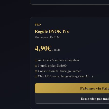
PRO
Régulé BYOK Pro
Vos propres clés LLM
4,90€
/ mois
Accès aux 5 audiences régulées
1 profil enfant Kids00
Constitution00 · trace gouvernée
Clés API à votre charge (Groq, OpenAI…)
S'abonner via Stri
Demander par mai