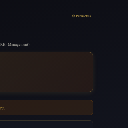
⚙ Paramètres
 · RH · Management)
m
re.