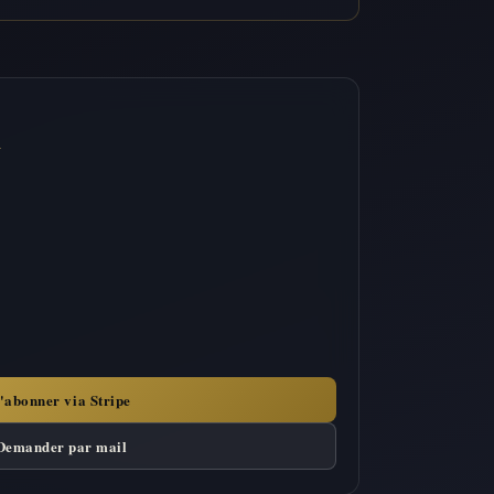
n
'abonner via Stripe
Demander par mail