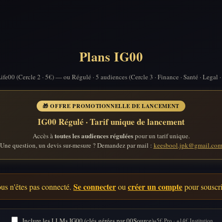
Plans IG00
ife00 (Cercle 2 · 5€) — ou Régulé · 5 audiences (Cercle 3 · Finance · Santé · Legal
🎁 OFFRE PROMOTIONNELLE DE LANCEMENT
IG00 Régulé · Tarif unique de lancement
toutes les audiences régulées
Accès à
pour un tarif unique.
Une question, un devis sur-mesure ? Demandez par mail :
keesbool.jpk@gmail.co
Se connecter
créer un compte
us n'êtes pas connecté.
ou
pour souscri
Inclure les LLMs IG00 (clés gérées par 00Source)
+5€ Pro · +14€ Institution