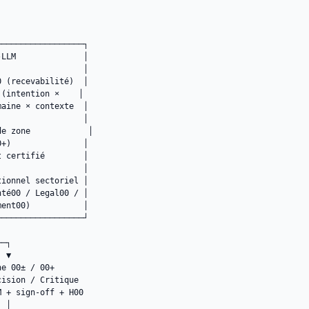
─────────────────┐

LLM              │

                 │

 (recevabilité)  │

(intention ×    │

aine × contexte  │

                 │

e zone            │

+)               │

 certifié        │

                 │

ionnel sectoriel │

té00 / Legal00 / │

ent00)           │

─────────────────┘

─┐

 ▼

e 00± / 00+

ision / Critique

 + sign-off + H00

 │
