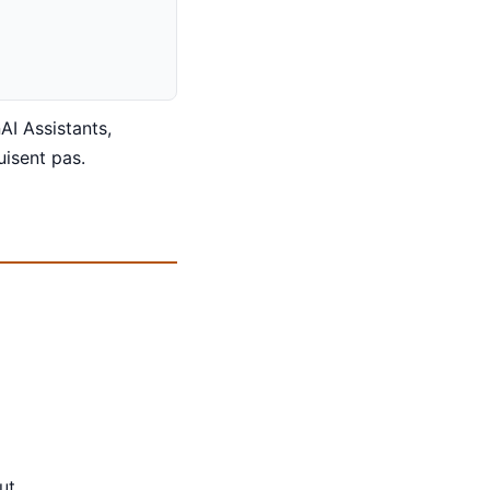
I Assistants,
uisent pas.
ut