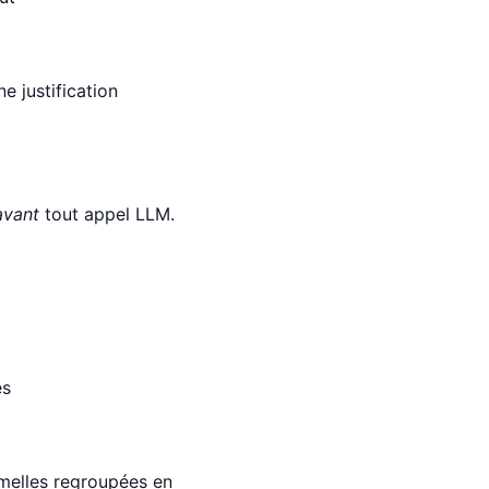
ne justification
avant
tout appel LLM.
es
rmelles regroupées en