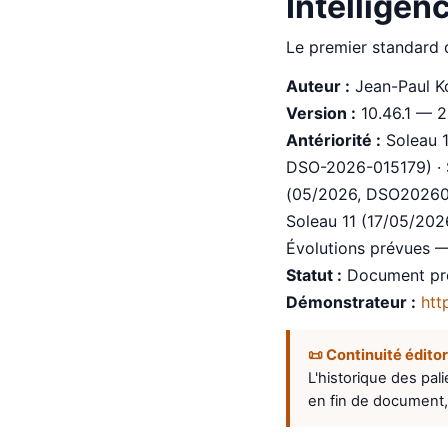
Intellige
Le premier standard 
Auteur :
Jean-Paul K
Version :
10.46.1 — 
Antériorité :
Soleau 1
DSO-2026-015179) · S
(05/2026, DSO202601
Soleau 11 (17/05/2026
Évolutions prévues —
Statut :
Document prof
Démonstrateur :
htt
📜 Continuité éditor
L'historique des pal
en fin de document