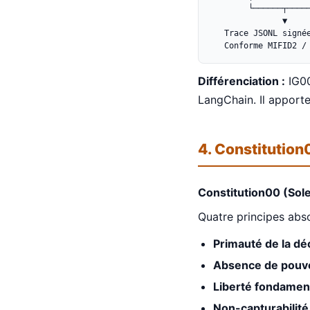
        └──────┬─────
               ▼

   Trace JSONL signée
   Conforme MIFID2 /
Différenciation :
IG0
LangChain. Il apporte
4. Constitution
Constitution00 (Sol
Quatre principes abso
Primauté de la dé
Absence de pouvoi
Liberté fondamen
Non-capturabilité