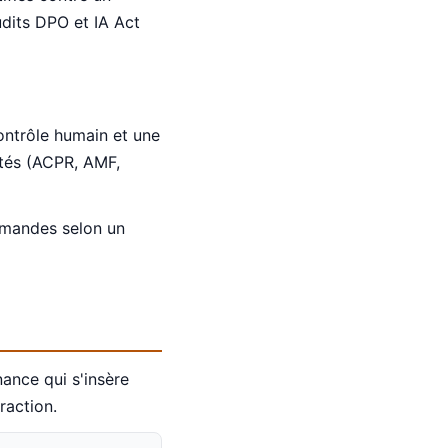
dits DPO et IA Act
ontrôle humain et une
ités (ACPR, AMF,
emandes selon un
ance qui s'insère
raction.