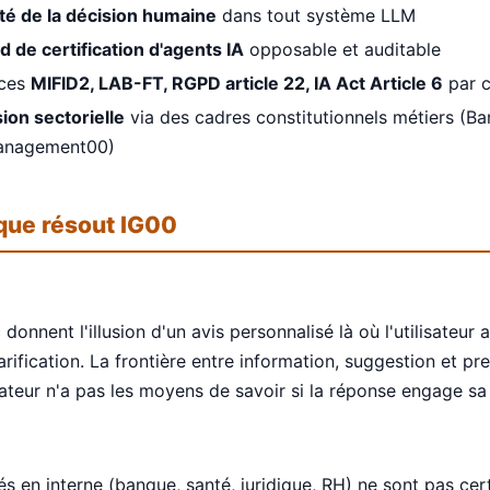
té de la décision humaine
dans tout système LLM
d de certification d'agents IA
opposable et auditable
nces
MIFID2, LAB-FT, RGPD article 22, IA Act Article 6
par c
sion sectorielle
via des cadres constitutionnels métiers (B
anagement00)
que résout IG00
onnent l'illusion d'un avis personnalisé là où l'utilisateur 
arification. La frontière entre information, suggestion et pr
isateur n'a pas les moyens de savoir si la réponse engage sa
s en interne (banque, santé, juridique, RH) ne sont pas cert