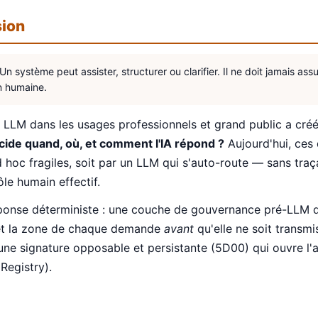
sion
Un système peut assister, structurer ou clarifier. Il ne doit jamais as
n humaine.
s LLM dans les usages professionnels et grand public a cré
cide quand, où, et comment l'IA répond ?
Aujourd'hui, ces 
d hoc fragiles, soit par un LLM qui s'auto-route — sans traça
ôle humain effectif.
onse déterministe : une couche de gouvernance pré-LLM qui 
e et la zone de chaque demande
avant
qu'elle ne soit transm
 une signature opposable et persistante (5D00) qui ouvre l'a
Registry).