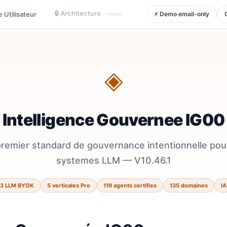
🔒 Architecture
 Utilisateur
⚡ Demo email-only
— Admin
◈
Intelligence Gouvernee IG00
premier standard de gouvernance intentionnelle pour
systemes LLM — V10.46.1
13 LLM BYOK
5 verticales Pro
119 agents certifies
135 domaines
IA