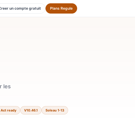
Creer un compte gratuit
Plans Regule
 les
 Act ready
V10.46.1
Soleau 1-13