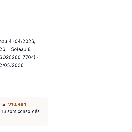
leau 4 (04/2026,
26) · Soleau 8
DSO2026017704) ·
22/05/2026,
sion
V10.46.1
.
u 13 sont consolidés