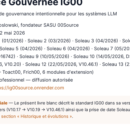
nce Gouvernée IG00
de gouvernance intentionnelle pour les systèmes LLM
oslowski, fondateur SASU 00Source
22 mai 2026
 (01/2026) · Soleau 2 (03/2026) · Soleau 3 (04/2026) · So
oleau 5 (04/2026) · Soleau 6 (04/2026) · Soleau 7 (05/20
6742) · Soleau 9 (10/05/2026) · Soleau 10 (14/05/2026, 
, V10.20) · Soleau 12 (22/05/2026, V10.46.1) · Soleau 13 (
 Toact00, Frich00, 6 modules d'extension)
essionnel — diffusion autorisée
ps://ig00source.onrender.com
iale
— Le présent livre blanc décrit le standard IG00 dans sa ver
iers (V10.17 → V10.19 → V10.46.1) ainsi que la prise de date Solea
,
section « Historique et évolutions »
.