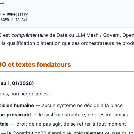
─┘

 + 00Registry

 RGPD / IA Act
0 est
complémentaire
de Dataiku LLM Mesh / Govern, OpenA
 la qualification d'intention que ces orchestrateurs ne prod
00 et textes fondateurs
eau 1, 01/2026)
lus, non négociables :
cision humaine
— aucun système ne décide à la place
r prescriptif
— le système structure, ne prescrit jamais
tale
— droit de ne pas agir, de se retirer à tout moment
— la Constitution00 s'applique intégralement ou pas du to