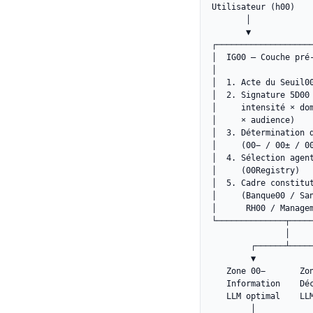
Utilisateur (h00)

       │

       ▼

┌────────────────────
│  IG00 — Couche pré-
│                    
│  1. Acte du Seuil00
│  2. Signature 5D00 
│     intensité × dom
│     × audience)    
│  3. Détermination d
│     (00− / 00± / 00
│  4. Sélection agent
│     (00Registry)   
│  5. Cadre constitut
│     (Banque00 / San
│      RH00 / Managem
└──────────────┬─────
               │

        ┌──────┴─────
        ▼            
   Zone 00−       Zon
   Information    Déc
   LLM optimal    LLM
        │            