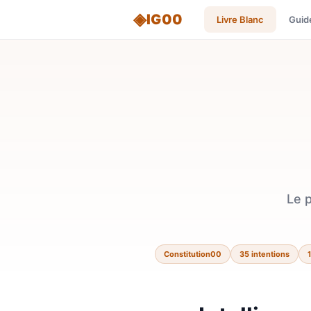
◈
IG00
Livre Blanc
Guide
Le 
Constitution00
35 intentions