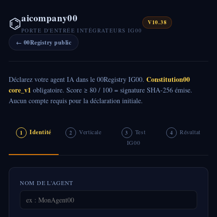
aicompany00
⌬
V10.38
PORTE D'ENTRÉE INTÉGRATEURS IG00
← 00Registry public
Constitution00
Déclarez votre agent IA dans le 00Registry IG00.
core_v1
obligatoire. Score ≥ 80 / 100 = signature SHA-256 émise.
Aucun compte requis pour la déclaration initiale.
Identité
Verticale
Test
Résultat
1
2
3
4
IG00
NOM DE L'AGENT